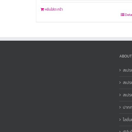
หยิบใส่ตะกร้า
Deta
ABOUT
สเปรย
สเปร
สเปรย
ปากก
โลชั่