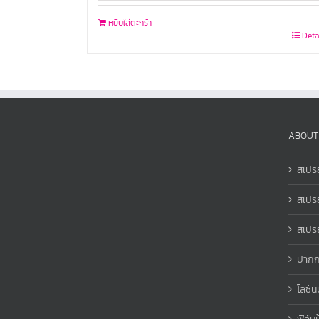
หยิบใส่ตะกร้า
Deta
ABOUT
สเปรย
สเปร
สเปรย
ปากก
โลชั่