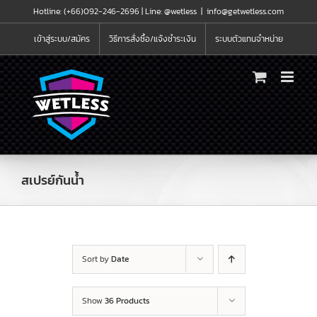
Skip
Hotline: (+66)092-246-2696 |
Line: @wetless
|
info@getwetless.com
to
content
เข้าสู่ระบบ/สมัคร
วิธีการสั่งซื้อ/แจ้งชำระเงิน
ระบบตัวแทนจำหน่าย
สเปรย์กันน้ำ
Sort by
Date
Show
36 Products