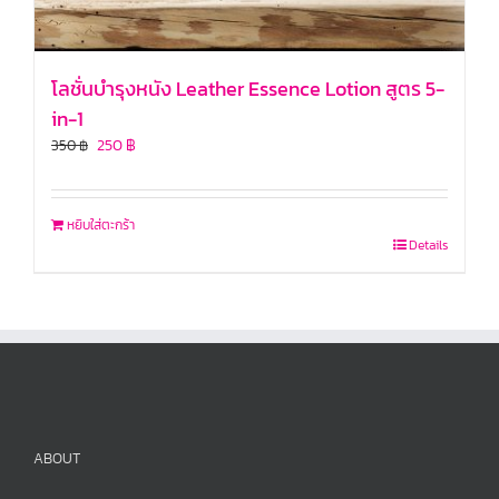
โลชั่นบำรุงหนัง Leather Essence Lotion สูตร 5-
in-1
250
฿
350
฿
หยิบใส่ตะกร้า
Details
ABOUT