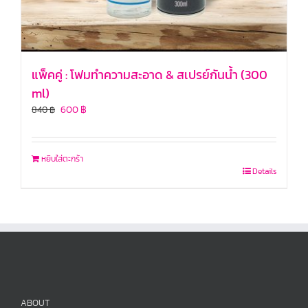
แพ็คคู่ : โฟมทำความสะอาด & สเปรย์กันน้ำ (300
ml)
600
฿
840
฿
หยิบใส่ตะกร้า
Details
ABOUT