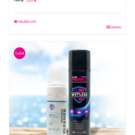
550
฿
790
฿
หยิบใส่ตะกร้า
Details
Sale!